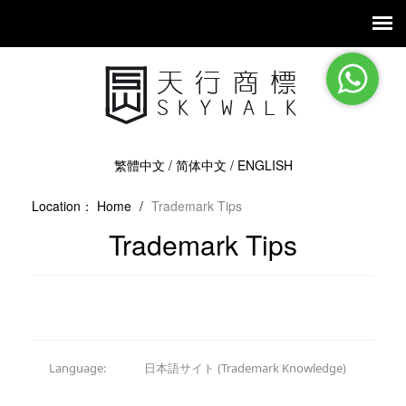
繁體中文
/
简体中文
/
ENGLISH
Location：
Home
/
Trademark Tips
Trademark Tips
Language:
日本語サイト (Trademark Knowledge)