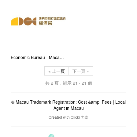
Economic Bureau - Macao Trademark Official Office
« 上一頁
下一頁 »
共 2 頁，顯示 21 - 21 個
© Macau Trademark Registration: Cost &amp; Fees | Local
Agent in Macau
Created with
Clickr 力嘉